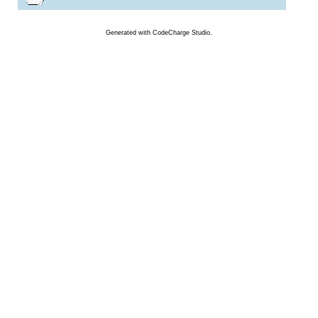
Generated
with
CodeCharge
Studio.