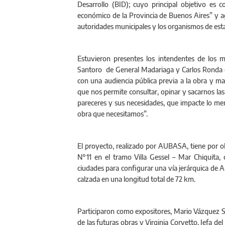
Desarrollo (BID); cuyo principal objetivo es c
económico de la Provincia de Buenos Aires” y agr
autoridades municipales y los organismos de esta
Estuvieron presentes los intendentes de los m
Santoro de General Madariaga y Carlos Ronda d
con una audiencia pública previa a la obra y man
que nos permite consultar, opinar y sacarnos la
pareceres y sus necesidades, que impacte lo men
obra que necesitamos”.
El proyecto, realizado por AUBASA, tiene por ob
N°11 en el tramo Villa Gessel – Mar Chiquita, 
ciudades para configurar una vía jerárquica de A
calzada en una longitud total de 72 km.
Participaron como expositores, Mario Vázquez Su
de las futuras obras y Virginia Corvetto, Jefa de