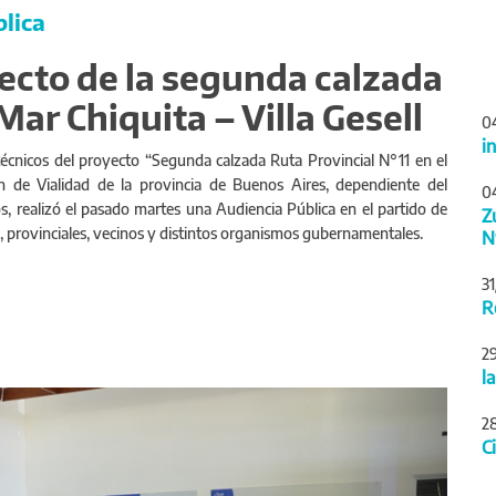
blica
ecto de la segunda calzada
Mar Chiquita – Villa Gesell
0
i
técnicos del proyecto “Segunda calzada Ruta Provincial N°11 en el
ión de Vialidad de la provincia de Buenos Aires, dependiente del
0
os, realizó el pasado martes una Audiencia Pública en el partido de
Z
, provinciales, vecinos y distintos organismos gubernamentales.
N
3
R
2
l
Siguiente
2
C