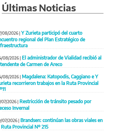
Últimas Noticias
Y Zurieta participó del cuarto
7/08/2026
|
ncuentro regional del Plan Estratégico de
nfraestructura
El administrador de Vialidad recibió al
4/08/2026
|
ntendente de Carmen de Areco
Magdalena: Katopodis, Caggiano e Y
4/08/2026
|
urieta recorrieron trabajos en la Ruta Provincial
º11
Restricción de tránsito pesado por
1/07/2026
|
eceso Invernal
Brandsen: continúan las obras viales en
9/07/2026
|
a Ruta Provincial Nº 215