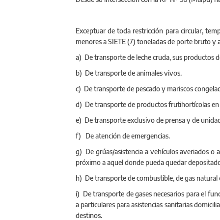
Exceptuar de toda restricción para circular, tem
menores a SIETE (7) toneladas de porte bruto y a 
a) De transporte de leche cruda, sus productos d
b) De transporte de animales vivos.
c) De transporte de pescado y mariscos congela
d) De transporte de productos frutihortícolas en 
e) De transporte exclusivo de prensa y de unida
f) De atención de emergencias.
g) De grúas/asistencia a vehículos averiados o a
próximo a aquel donde pueda quedar depositado,
h) De transporte de combustible, de gas natural
i) De transporte de gases necesarios para el fun
a particulares para asistencias sanitarias domicil
destinos.