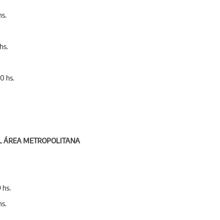
hs.
 hs.
0 hs.
AL ÁREA METROPOLITANA
 hs.
hs.