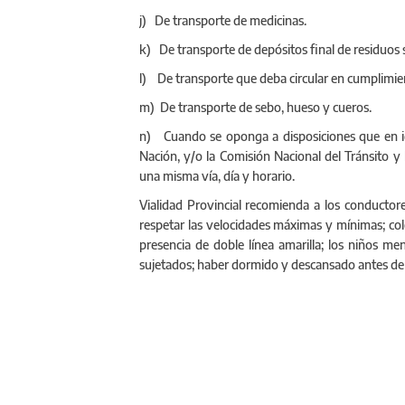
j) De transporte de medicinas.
k) De transporte de depósitos final de residuos 
l) De transporte que deba circular en cumplimien
m) De transporte de sebo, hueso y cueros.
n) Cuando se oponga a disposiciones que en idé
Nación, y/o la Comisión Nacional del Tránsito y 
una misma vía, día y horario.
Vialidad Provincial recomienda a los conductores:
respetar las velocidades máximas y mínimas; col
presencia de doble línea amarilla; los niños me
sujetados; haber dormido y descansado antes de 