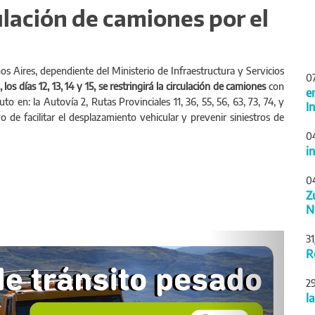
ulación de camiones por el
os Aires, dependiente del Ministerio de Infraestructura y Servicios
0
 los días 12, 13, 14 y 15, se restringirá la circulación de camiones
con
e
o en: la Autovía 2, Rutas Provinciales 11, 36, 55, 56, 63, 73, 74, y
I
 de facilitar el desplazamiento vehicular y prevenir siniestros de
0
i
0
Z
N
Siguiente
3
R
2
l