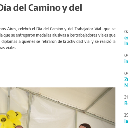
Día del Camino y del
nos Aires, celebró el Día del Camino y del Trabajador Vial –que se
0
 que se entregaron medallas alusivas a los trabajadores viales que
e
 diplomas a quienes se retiraron de la actividad vial y se realizó la
I
as viales.
0
i
0
Z
N
Siguiente
3
R
2
l