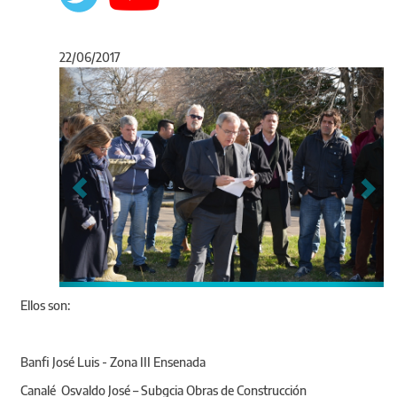
22/06/2017
Anterior
Sigu
Ellos son:
Banfi José Luis - Zona III Ensenada
Canalé Osvaldo José – Subgcia Obras de Construcción