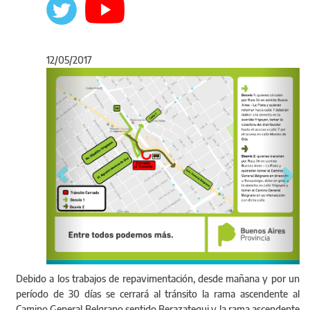
12/05/2017
Anterior
Sigu
Debido a los trabajos de repavimentación, desde mañana y por un
período de 30 días se cerrará al tránsito la rama ascendente al
Camino General Belgrano sentido Berazategui y la rama ascendente