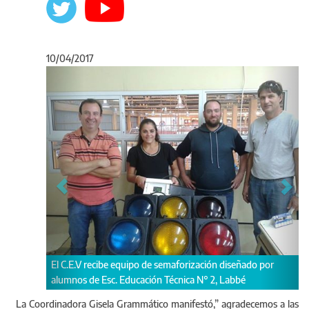
10/04/2017
Anterior
Sigu
El C.E.V recibe equipo de semaforización diseñado por
alumnos de Esc. Educación Técnica N° 2, Labbé
La Coordinadora Gisela Grammático manifestó,” agradecemos a las