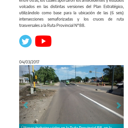
entre otras; los cuales aportaron los antecedentes y estudios
volcados en las distintas versiones del Plan Estratégico,
utilizándolo como base para la ubicación de las (6 seis)
intersecciones semaforizadas y los cruces de ruta
trasversales a la Ruta Provincial N°88.
04/03/2017
Anterior
Sigu
en la
Obras viales en la Ruta Provincial 88: iluminación y