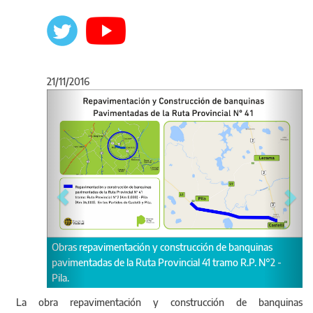
21/11/2016
Anterior
Sigu
quinas
.P. N°2 -
Autoridades de Vialidad en el acto de licitación.
La obra repavimentación y construcción de banquinas