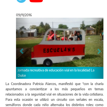
09/11/2016
Anterior
Sigu
 de educación vial en la localidad La
Interacción de niños en conduct
La Coordinadora Patricia Alarcos, manifestó que “con la charla
apuntamos a concientizar a los más pequeños en temas
relacionados a la seguridad vial en situaciones de la vida cotidiana.
Para esta ocasión se utilizó un circuito con señales en escala,
semáforos donde cada niño alternaba los distintos roles: como