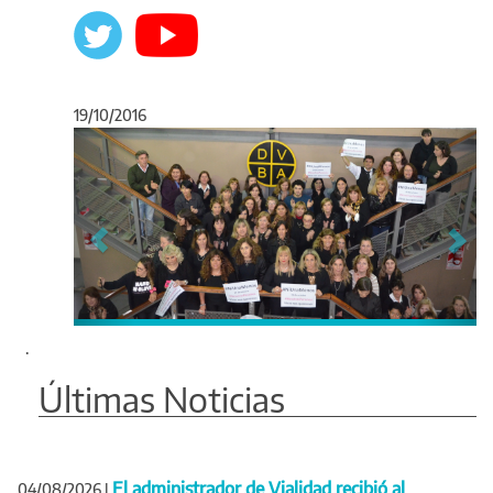
19/10/2016
Anterior
Sigu
.
Últimas Noticias
El administrador de Vialidad recibió al
04/08/2026
|