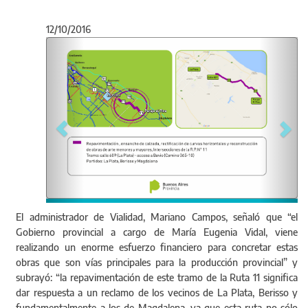
12/10/2016
Anterior
Sigu
Del acto de licitación participaron los gerentes de V
El administrador de Vialidad, Mariano Campos, señaló que “el
Administración, Mercedes Mason; Ejecutivo, Este
Gobierno provincial a cargo de María Eugenia Vidal, viene
Perera; y Técnico, Héctor Escalada; y, el Intendent
realizando un enorme esfuerzo financiero para concretar estas
Magdalena, Gonzalo Peluso.
obras que son vías principales para la producción provincial” y
subrayó: “la repavimentación de este tramo de la Ruta 11 significa
dar respuesta a un reclamo de los vecinos de La Plata, Berisso y
fundamentalmente a los de Magdalena, ya que esta ruta no sólo