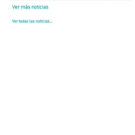
Brandsen: continúan las obras viales en la Ruta
29/07/2026
|
Provincial Nº 215
Ver más noticias
Ver todas las noticias...