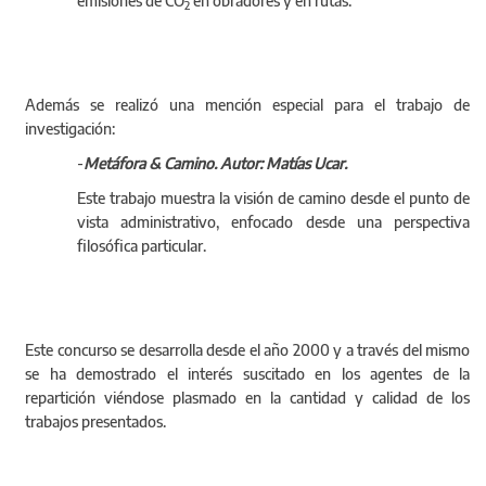
usos eficientes de energía, captura y almacenaje de CO
,
2
aprovechamiento de energía solar y eólica y reducir
emisiones de CO
en obradores y en rutas.
2
Además se realizó una mención especial para el trabajo de
investigación:
-
Metáfora & Camino. Autor: Matías Ucar.
Este trabajo muestra la visión de camino desde el punto de
vista administrativo, enfocado desde una perspectiva
filosófica particular.
Este concurso se desarrolla desde el año 2000 y a través del mismo
se ha demostrado el interés suscitado en los agentes de la
repartición viéndose plasmado en la cantidad y calidad de los
trabajos presentados.