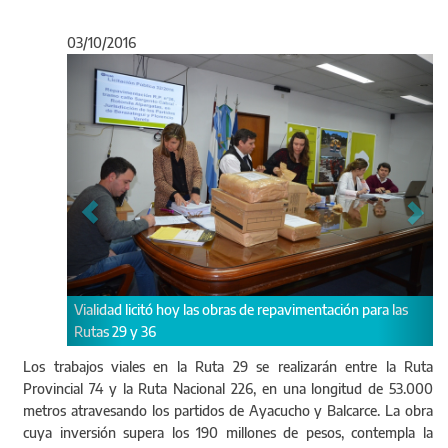
03/10/2016
Anterior
Sigu
itó hoy las obras de repavimentación para las
36
Los trabajos viales en la Ruta 29 se realizarán entre la Ruta
Provincial 74 y la Ruta Nacional 226, en una longitud de 53.000
metros atravesando los partidos de Ayacucho y Balcarce. La obra
cuya inversión supera los 190 millones de pesos, contempla la