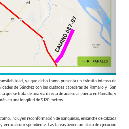
transitabilidad, ya que dicho tramo presenta un tránsito intenso de
ocalidades de Sánchez con las ciudades cabeceras de Ramallo y San
nta que se trata de una vía directa de acceso al puerto en Ramallo; y
Se licitó la obra de reconstrucción del Camino 087-07 (ac
zarán en una longitud de 5.120 metros.
(camino a la costa) en Ramallo.
l tramo, incluyen reconformación de banquinas, ensanche de calzada
 y vertical correspondiente. Las tareas tienen un plazo de ejecución