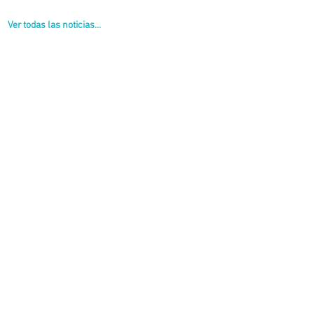
Ver todas las noticias...
ceso a Sánchez), tramo R.N. N° 9-Camino 087-01