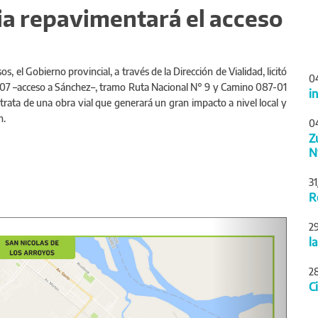
ia repavimentará el acceso
 el Gobierno provincial, a través de la Dirección de Vialidad, licitó
0
-07 –acceso a Sánchez–, tramo Ruta Nacional N° 9 y Camino 087-01
i
 trata de una obra vial que generará un gran impacto a nivel local y
n.
0
Z
N
3
R
Siguiente
2
l
2
C