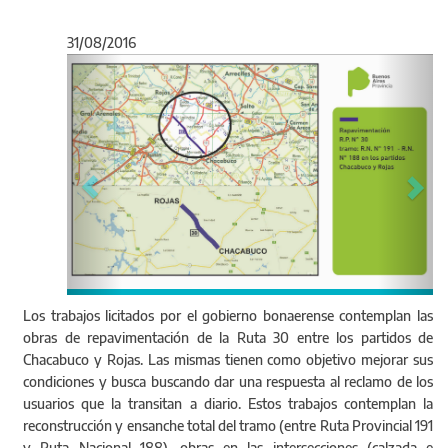
31/08/2016
Anterior
Sigu
Los trabajos licitados por el gobierno bonaerense contemplan las
obras de repavimentación de la Ruta 30 entre los partidos de
Chacabuco y Rojas. Las mismas tienen como objetivo mejorar sus
condiciones y busca buscando dar una respuesta al reclamo de los
usuarios que la transitan a diario. Estos trabajos contemplan la
reconstrucción y ensanche total del tramo (entre Ruta Provincial 191
y Ruta Nacional 188), obras en las intersecciones (calzada e