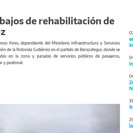
ajos de rehabilitación de
ez
0
e
nos Aires, dependiente del Ministerio Infraestructura y Servicios
I
ción de la Rotonda Gutiérrez en el partido de Berazategui, donde se
adas en la zona y paradas de servicios públicos de pasajeros,
0
r y peatonal.
i
0
Z
N
3
Siguiente
R
2
l