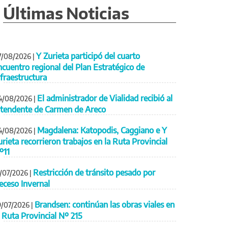
Últimas Noticias
Y Zurieta participó del cuarto
7/08/2026
|
ncuentro regional del Plan Estratégico de
nfraestructura
El administrador de Vialidad recibió al
4/08/2026
|
ntendente de Carmen de Areco
Magdalena: Katopodis, Caggiano e Y
4/08/2026
|
urieta recorrieron trabajos en la Ruta Provincial
º11
Restricción de tránsito pesado por
1/07/2026
|
eceso Invernal
Brandsen: continúan las obras viales en
9/07/2026
|
a Ruta Provincial Nº 215