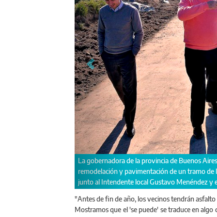
La gobernadora de la provincia de Buenos Aires,
remodelación y pavimentación de un tramo de la r
junto al Intendente local Gustavo Menéndez y 
"Antes de fin de año, los vecinos tendrán asfalto
Mostramos que el 'se puede' se traduce en algo co