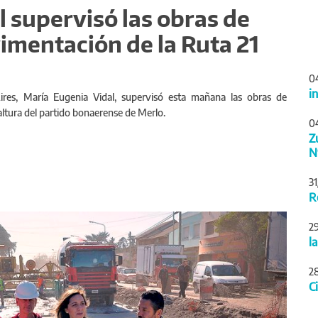
 supervisó las obras de
imentación de la Ruta 21
0
i
res, María Eugenia Vidal, supervisó esta mañana las obras de
altura del partido bonaerense de Merlo.
0
Z
N
3
R
Siguiente
2
l
2
C