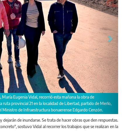
 María Eugenia Vidal, recorrió esta mañana la obra de
uta provincial 21 en la localidad de Libertad, partido de Merlo,
el Ministro de Infraestructura bonaerense Edgardo Cenzón.
 y dejarán de inundarse. Se trata de hacer obras que den respuestas.
ncreto", sostuvo Vidal al recorrer los trabajos que se realizan en la