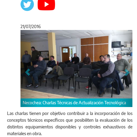
21/07/2016
Anterior
Sigu
arlas Técnicas de Actualización Tecnológica
Estas jornadas de actualiz
Las charlas tienen por objetivo contribuir a la incorporación de los
distintos Departamentos V
conceptos técnicos específicos que posibiliten la evaluación de los
distintos equipamientos disponibles y controles exhaustivos de
materiales en obra.