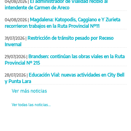
El administrador de Vialidad recibió al
04/08/2026
|
intendente de Carmen de Areco
Magdalena: Katopodis, Caggiano e Y Zurieta
04/08/2026
|
recorrieron trabajos en la Ruta Provincial Nº11
Restricción de tránsito pesado por Receso
31/07/2026
|
Invernal
Brandsen: continúan las obras viales en la Ruta
29/07/2026
|
Provincial Nº 215
Educación Vial: nuevas actividades en City Bell
28/07/2026
|
y Punta Lara
Ver más noticias
Ver todas las noticias...