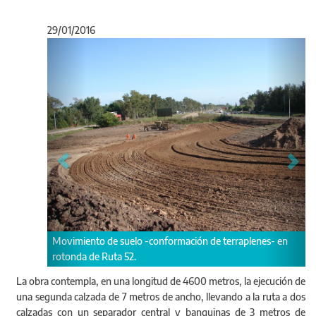
29/01/2016
Anterior
Sigu
ento de suelo -conformación de terraplenes- en
Colocación de armadu
a de Ruta 52.
transversal.
La obra contempla, en una longitud de 4600 metros, la ejecución de
una segunda calzada de 7 metros de ancho, llevando a la ruta a dos
calzadas con un separador central y banquinas de 3 metros de