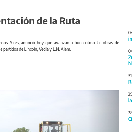
ntación de la Ruta
0
i
uenos Aires, anunció hoy que avanzan a buen ritmo las obras de
s partidos de Lincoln, Vedia y L.N. Alem.
0
Z
N
3
R
Siguiente
2
l
2
C