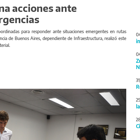
na acciones ante
rgencias
oordinadas para responder ante situaciones emergentes en rutas
0
vincia de Buenos Aires, dependiente de Infraestructura, realizó este
i
erial.
0
Z
N
3
R
Siguiente
2
l
2
C