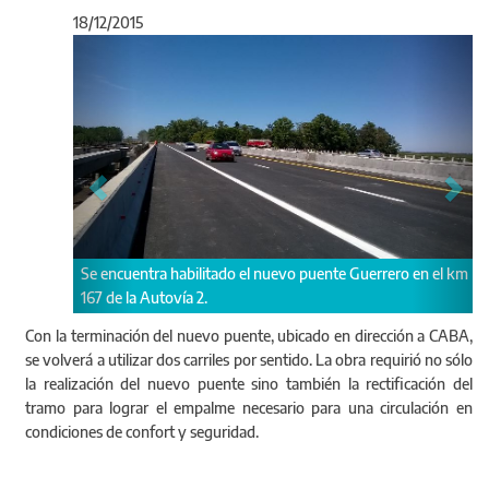
18/12/2015
Anterior
Sigu
uentra habilitado el nuevo puente Guerrero en el km
Se habilita nueva c
la Autovía 2.
2.
Con la terminación del nuevo puente, ubicado en dirección a CABA,
se volverá a utilizar dos carriles por sentido. La obra requirió no sólo
la realización del nuevo puente sino también la rectificación del
tramo para lograr el empalme necesario para una circulación en
condiciones de confort y seguridad.