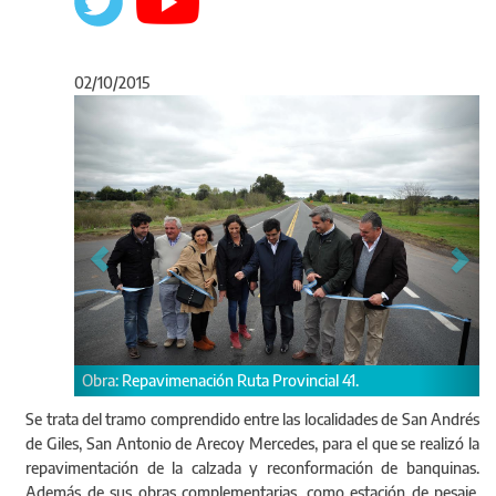
02/10/2015
Anterior
Sigu
Obra: Repavimenación Ruta Provincial 41.
Se trata del tramo comprendido entre las localidades de San Andrés
de Giles, San Antonio de Arecoy Mercedes, para el que se realizó la
repavimentación de la calzada y reconformación de banquinas.
Además de sus obras complementarias, como estación de pesaje,