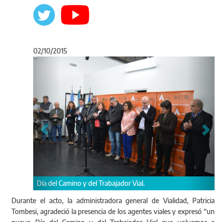
02/10/2015
Anterior
Sigu
Día del Camino y del Trabajador Vial.
Durante el acto, la administradora general de Vialidad, Patricia
Tombesi, agradeció la presencia de los agentes viales y expresó “un