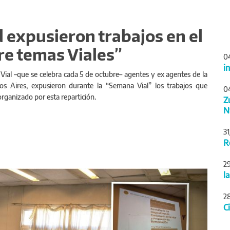
 expusieron trabajos en el
e temas Viales”
0
i
Vial –que se celebra cada 5 de octubre– agentes y ex agentes de la
os Aires, expusieron durante la “Semana Vial” los trabajos que
0
rganizado por esta repartición.
Z
N
3
R
2
Siguiente
l
2
C