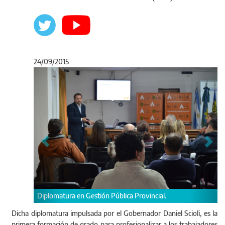
24/09/2015
Anterior
Sigu
 Gestión Pública Provincial.
Diplomatura en Gestión Públi
Dicha diplomatura impulsada por el Gobernador Daniel Scioli, es la
primera formación de grado para profesionalizar a los trabajadores