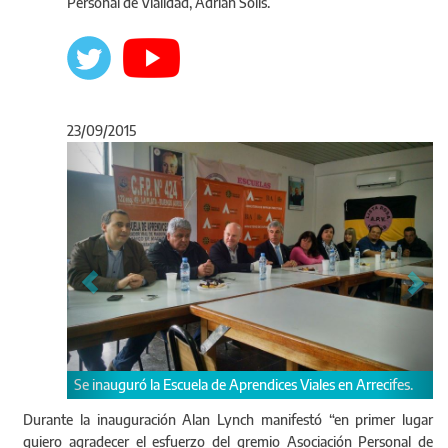
Personal de Vialidad, Adrián Solis.
23/09/2015
Anterior
Sigu
uela de Aprendices Viales en Arrecifes.
Vialidad inauguró la Escuela de
Arrecifes.
Durante la inauguración Alan Lynch manifestó “en primer lugar
quiero agradecer el esfuerzo del gremio Asociación Personal de