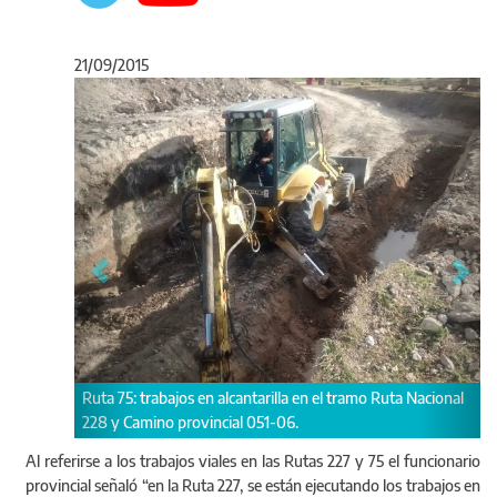
21/09/2015
Anterior
Sigu
Ruta 227: trabajos de reha
bajos en alcantarilla en el tramo Ruta Nacional
de San Cayetano.
o provincial 051-06.
Al referirse a los trabajos viales en las Rutas 227 y 75 el funcionario
provincial señaló “en la Ruta 227, se están ejecutando los trabajos en