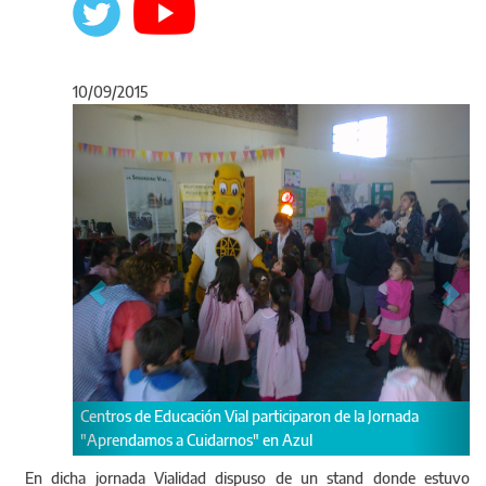
10/09/2015
Anterior
Sigu
ducación Vial participaron de la Jornada
Centros de Educación Vial 
 a Cuidarnos" en Azul
"Aprendamos a Cuidarnos
En dicha jornada Vialidad dispuso de un stand donde estuvo