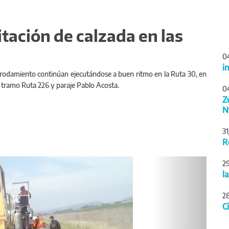
itación de calzada en las
0
i
e rodamiento continúan ejecutándose a buen ritmo en la Ruta 30, en
l tramo Ruta 226 y paraje Pablo Acosta.
0
Z
N
3
R
Siguiente
2
l
2
C