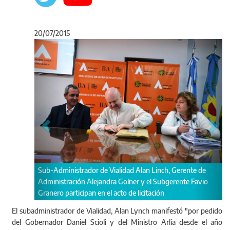
20/07/2015
Anterior
Sigu
ialidad Alan Linch, Gerente de
Licitación obra "Repavimentación y 
a Golner y el Subgerente Favio
calzada de la Ruta 21
acto de licitación
El subadministrador de Vialidad, Alan Lynch manifestó "por pedido
del Gobernador Daniel Scioli y del Ministro Arlia desde el año