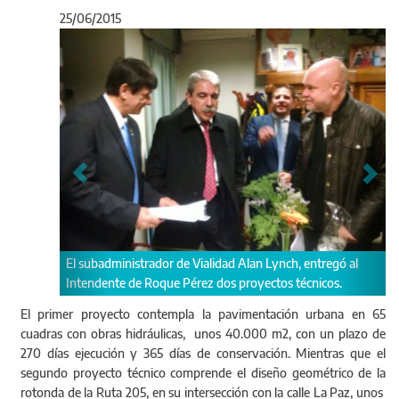
25/06/2015
Anterior
Sigu
El subadministrador de Vialidad Alan Lynch, entregó al
Intendente de Roque Pérez dos proyectos técnicos.
El primer proyecto contempla la pavimentación urbana en 65
cuadras con obras hidráulicas, unos 40.000 m2, con un plazo de
270 días ejecución y 365 días de conservación. Mientras que el
segundo proyecto técnico comprende el diseño geométrico de la
rotonda de la Ruta 205, en su intersección con la calle La Paz, unos