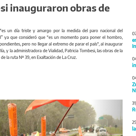
besi inauguraron obras de
"es un día triste y amargo por la medida del paro nacional del
0
ial” ya que consideró que "es un momento para poner el hombro,
e
pondientes, pero no llegar al extremo de parar el país", al inaugurar
I
lía, y la administradora de Vialidad, Patricia Tombesi, las obras de la
 de la ruta Nº 39, en Exaltación de La Cruz.
0
i
0
Z
N
Siguiente
3
R
2
l