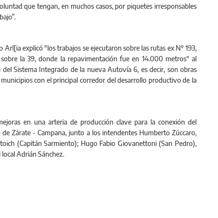
voluntad que tengan, en muchos casos, por piquetes irresponsables
bajo”.
ro Arl[ia explicó "los trabajos se ejecutaron sobre las rutas ex N° 193,
sobre la 39, donde la repavimentación fue en 14.000 metros" al
 del Sistema Integrado de la nueva Autovía 6, es decir, son obras
unicipios con el principal corredor del desarrollo productivo de la
 mejoras en una arteria de producción clave para la conexión del
to de Zárate - Campana, junto a los intendentes Humberto Zúccaro,
Ostoich (Capitán Sarmiento); Hugo Fabio Giovanettoni (San Pedro),
l local Adrián Sánchez.