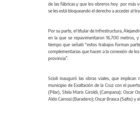
de las fábricas y que los obreros hoy por más 
se les está bloqueando el derecho a acceder al tra
Por su parte, el titular de Infrestructura, Alejand
en la que se repavimentaron 16.700 metros, y 
tiempo que señaló "estos trabajos forman parte
complementarias que hacen a la conexión de los m
provincia”.
Scioli inauguró las obras viales, que implican
municipio de Exaltación de la Cruz con el puer
(Pilar), Stela Maris Giroldi, (Campana); Oscar 
Aldo Carossi (Baradero); Oscar Brasca (Salto) y e