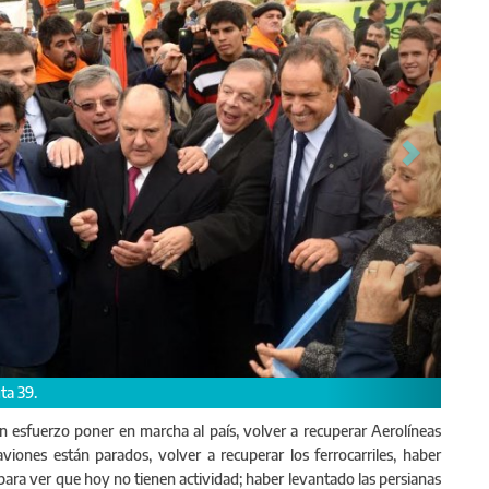
n esfuerzo poner en marcha al país, volver a recuperar Aerolíneas
viones están parados, volver a recuperar los ferrocarriles, haber
, Arlía, Tombesi y el Intendente de Exaltación de la Cruz, Adrián Sanchez en
 para ver que hoy no tienen actividad; haber levantado las persianas
.