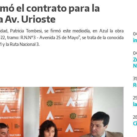
rmó el contrato para la
 Av. Urioste
idad, Patricia Tombesi, se firmó este mediodía, en Azul la obra
0
2, tramo: R.N.N°3 - Avenida 25 de Mayo”, se trata de la conocida
i
1 y la Ruta Nacional 3.
0
Z
N
3
R
Siguiente
2
l
2
C