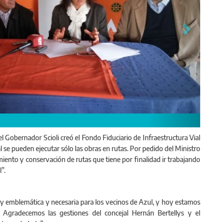
ejal del FpV en Azul participó de la firma del contrato para el inicio de la o
“el Gobernador Scioli creó el Fondo Fiduciario de Infraestructura Vial
l se pueden ejecutar sólo las obras en rutas. Por pedido del Ministro
miento y conservación de rutas que tiene por finalidad ir trabajando
”.
y emblemática y necesaria para los vecinos de Azul, y hoy estamos
. Agradecemos las gestiones del concejal Hernán Bertellys y el