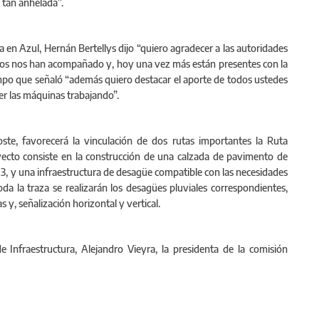
 tan anhelada”.
ria en Azul, Hernán Bertellys dijo “quiero agradecer a las autoridades
mos nos han acompañado y, hoy una vez más están presentes con la
tiempo que señaló “además quiero destacar el aporte de todos ustedes
r las máquinas trabajando”.
te, favorecerá la vinculación de dos rutas importantes la Ruta
oyecto consiste en la construcción de una calzada de pavimento de
 3, y una infraestructura de desagüe compatible con las necesidades
da la traza se realizarán los desagües pluviales correspondientes,
 y, señalización horizontal y vertical.
de Infraestructura, Alejandro Vieyra, la presidenta de la comisión