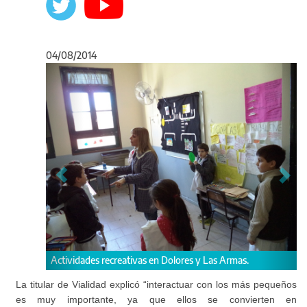
04/08/2014
Anterior
Sigu
recreativas en Dolores y Las Armas.
Prudencio –la mascota de V
chicos el circuito vial en B
La titular de Vialidad explicó “interactuar con los más pequeños
es muy importante, ya que ellos se convierten en