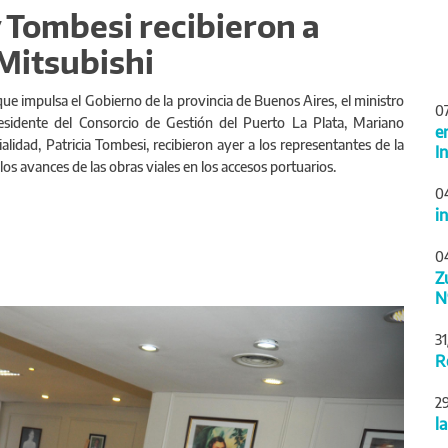
 Tombesi recibieron a
Mitsubishi
que impulsa el Gobierno de la provincia de Buenos Aires, el ministro
0
presidente del Consorcio de Gestión del Puerto La Plata, Mariano
e
lidad, Patricia Tombesi, recibieron ayer a los representantes de la
I
os avances de las obras viales en los accesos portuarios.
0
i
0
Z
N
Siguiente
3
R
2
l