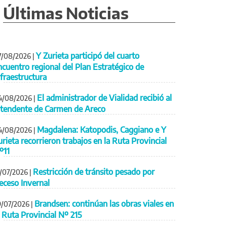
Últimas Noticias
Y Zurieta participó del cuarto
7/08/2026
|
ncuentro regional del Plan Estratégico de
nfraestructura
El administrador de Vialidad recibió al
4/08/2026
|
ntendente de Carmen de Areco
Magdalena: Katopodis, Caggiano e Y
4/08/2026
|
urieta recorrieron trabajos en la Ruta Provincial
º11
Restricción de tránsito pesado por
1/07/2026
|
eceso Invernal
Brandsen: continúan las obras viales en
9/07/2026
|
a Ruta Provincial Nº 215