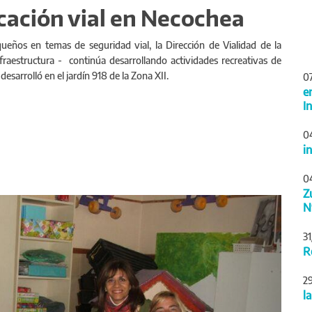
cación vial en Necochea
ueños en temas de seguridad vial, la Dirección de Vialidad de la
raestructura - continúa desarrollando actividades recreativas de
esarrolló en el jardín 918 de la Zona XII.
0
e
I
0
i
0
Z
Siguiente
N
3
R
2
l