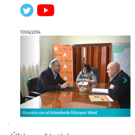
17/06/2014
Anterior
Sigu
Reunión con el Intendente Mariano West
.