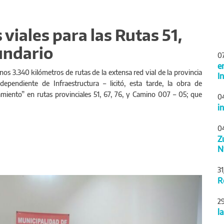
 viales para las Rutas 51,
undario
0
e
nos 3.340 kilómetros de rutas de la extensa red vial de la provincia
I
ependiente de Infraestructura – licitó, esta tarde, la obra de
miento” en rutas provinciales 51, 67, 76, y Camino 007 – 05; que
0
i
0
Z
N
3
Siguiente
R
2
l