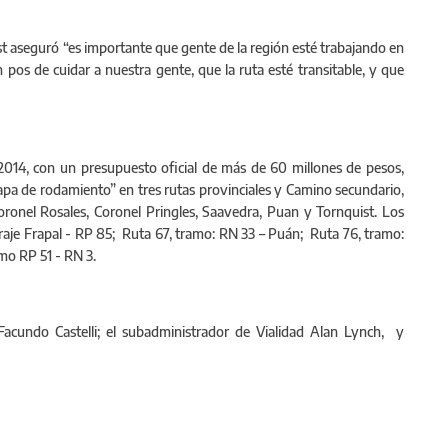
t aseguró “es importante que gente de la región esté trabajando en
pos de cuidar a nuestra gente, que la ruta esté transitable, y que
6/2014, con un presupuesto oficial de más de 60 millones de pesos,
apa de rodamiento” en tres rutas provinciales y Camino secundario,
oronel Rosales, Coronel Pringles, Saavedra, Puan y Tornquist. Los
Paraje Frapal - RP 85; Ruta 67, tramo: RN 33 – Puán; Ruta 76, tramo:
mo RP 51 - RN 3.
Facundo Castelli; el subadministrador de Vialidad Alan Lynch, y