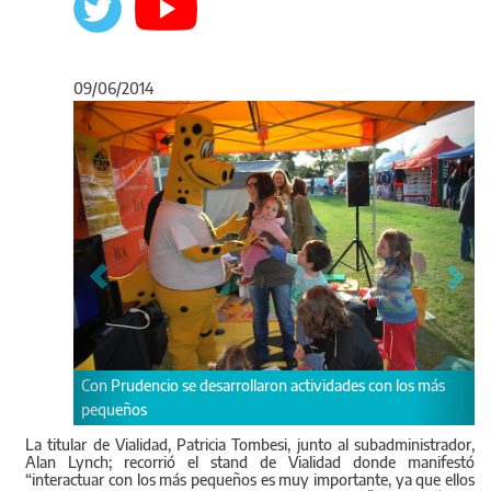
09/06/2014
Anterior
Sigu
o se desarrollaron actividades con los más
Vialidad participó de la X
La titular de Vialidad, Patricia Tombesi, junto al subadministrador,
Alan Lynch; recorrió el stand de Vialidad donde manifestó
“interactuar con los más pequeños es muy importante, ya que ellos