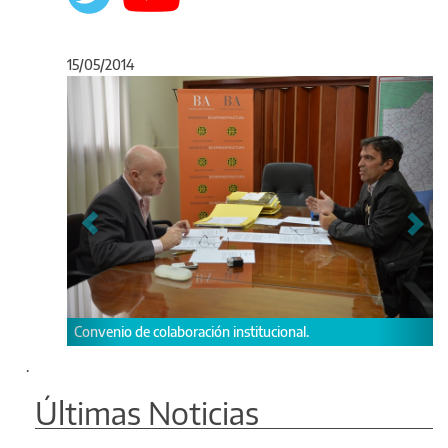
15/05/2014
Anterior
Sigu
Convenio de colaboración institucional.
.
Últimas Noticias