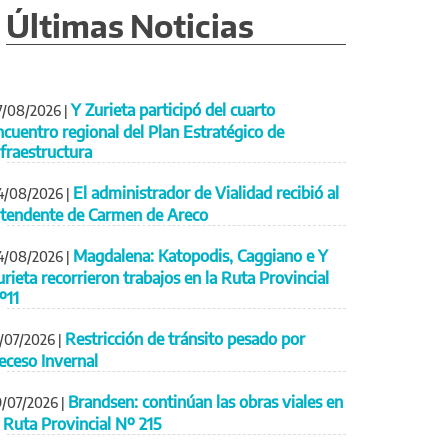
Últimas Noticias
Y Zurieta participó del cuarto
7/08/2026
|
ncuentro regional del Plan Estratégico de
nfraestructura
El administrador de Vialidad recibió al
4/08/2026
|
ntendente de Carmen de Areco
Magdalena: Katopodis, Caggiano e Y
4/08/2026
|
urieta recorrieron trabajos en la Ruta Provincial
º11
Restricción de tránsito pesado por
1/07/2026
|
eceso Invernal
Brandsen: continúan las obras viales en
9/07/2026
|
a Ruta Provincial Nº 215