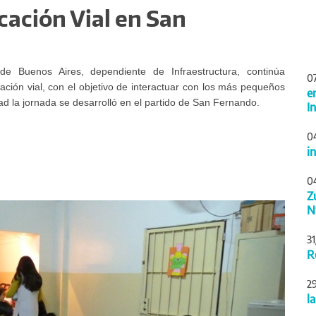
cación Vial en San
de Buenos Aires, dependiente de Infraestructura, continúa
0
ación vial, con el objetivo de interactuar con los más pequeños
e
ad la jornada se desarrolló en el partido de San Fernando.
I
0
i
0
Z
Siguiente
N
3
R
2
l