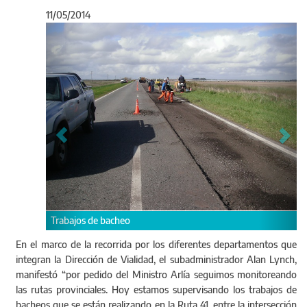
11/05/2014
Anterior
Sigu
Trabajos de bacheo en la
 de bacheo
En el marco de la recorrida por los diferentes departamentos que
integran la Dirección de Vialidad, el subadministrador Alan Lynch,
manifestó “por pedido del Ministro Arlía seguimos monitoreando
las rutas provinciales. Hoy estamos supervisando los trabajos de
bacheos que se están realizando en la Ruta 41, entre la intersección