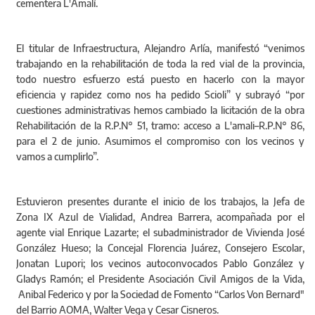
cementera L'Amalí.
El titular de Infraestructura, Alejandro Arlía, manifestó “venimos
trabajando en la rehabilitación de toda la red vial de la provincia,
todo nuestro esfuerzo está puesto en hacerlo con la mayor
eficiencia y rapidez como nos ha pedido Scioli” y subrayó “por
cuestiones administrativas hemos cambiado la licitación de la obra
Rehabilitación de la R.P.N° 51, tramo: acceso a L'amali–R.P.N° 86,
para el 2 de junio. Asumimos el compromiso con los vecinos y
vamos a cumplirlo”.
Estuvieron presentes durante el inicio de los trabajos, la Jefa de
Zona IX Azul de Vialidad, Andrea Barrera, acompañada por el
agente vial Enrique Lazarte; el subadministrador de Vivienda José
González Hueso; la Concejal Florencia Juárez, Consejero Escolar,
Jonatan Lupori; los vecinos autoconvocados Pablo González y
Gladys Ramón; el Presidente Asociación Civil Amigos de la Vida,
Anibal Federico y por la Sociedad de Fomento “Carlos Von Bernard"
del Barrio AOMA, Walter Vega y Cesar Cisneros.