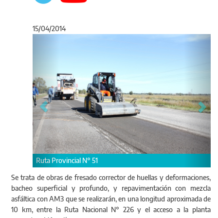
15/04/2014
Anterior
Sigu
Representantes de vialidad, de Olavarría y vecinos.
Se trata de obras de fresado corrector de huellas y deformaciones,
bacheo superficial y profundo, y repavimentación con mezcla
asfáltica con AM3 que se realizarán, en una longitud aproximada de
10 km, entre la Ruta Nacional N° 226 y el acceso a la planta