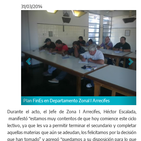
31/03/2014
Anterior
Sigu
 FinEs en Departamento Zonal I Arrecifes
Plan FinEs en Dep
Durante el acto, el Jefe de Zona I Arrecifes, Héctor Escalada,
manifestó “estamos muy contentos de que hoy comience este ciclo
lectivo, ya que les va a permitir terminar el secundario y completar
aquellas materias que aún se adeudan, los felicitamos por la decisión
que han tomado” y agregó “quedamos a su disposición para lo que