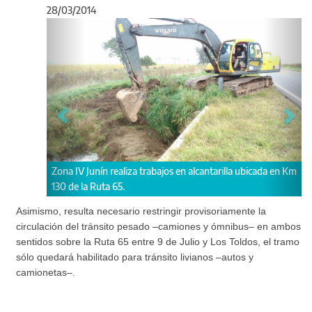
28/03/2014
Anterior
Sigu
 IV Junín realiza trabajos en alcantarilla ubicada en Km
Ruta 65: restricci
de la Ruta 65.
Los Toldos por arr
Asimismo, resulta necesario restringir provisoriamente la
circulación del tránsito pesado –camiones y ómnibus– en ambos
sentidos sobre la Ruta 65 entre 9 de Julio y Los Toldos, el tramo
sólo quedará habilitado para tránsito livianos –autos y
camionetas–.