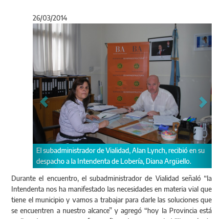
26/03/2014
Anterior
Sigu
El subadministrador de Vialidad, Alan Lynch, recibió en su
despacho a la Intendenta de Lobería, Diana Argüello.
Durante el encuentro, el subadministrador de Vialidad señaló “la
Intendenta nos ha manifestado las necesidades en materia vial que
tiene el municipio y vamos a trabajar para darle las soluciones que
se encuentren a nuestro alcance” y agregó “hoy la Provincia está