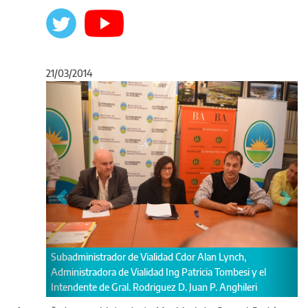
21/03/2014
Anterior
Sigu
nch,
Tombesi y Anghileri en la apertura de sobre en el acto de
besi y el
licitación
ghileri