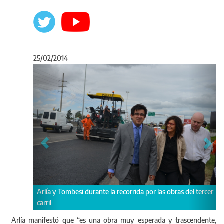
25/02/2014
Anterior
Sigu
obras del tercer
La obra será financiada a través de Vialidad por el Fondo
Fiduciario de Infraestructura Vial.
Arlía manifestó que “es una obra muy esperada y trascendente,